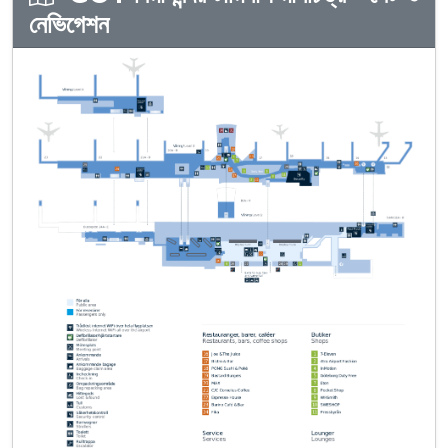
নেভিগেশন