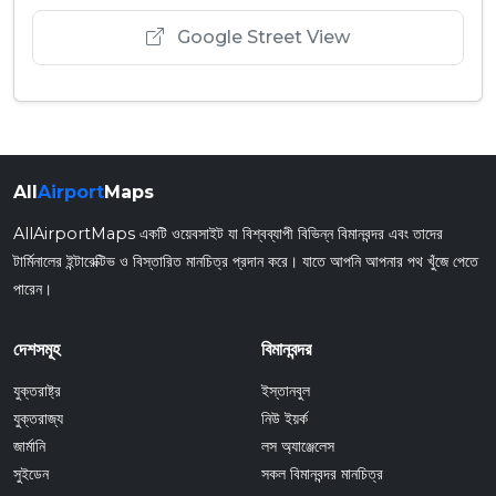
Google Street View
All
Airport
Maps
AllAirportMaps একটি ওয়েবসাইট যা বিশ্বব্যাপী বিভিন্ন বিমানবন্দর এবং তাদের
টার্মিনালের ইন্টারেক্টিভ ও বিস্তারিত মানচিত্র প্রদান করে। যাতে আপনি আপনার পথ খুঁজে পেতে
পারেন।
দেশসমূহ
বিমানবন্দর
যুক্তরাষ্ট্র
ইস্তানবুল
যুক্তরাজ্য
নিউ ইয়র্ক
জার্মানি
লস অ্যাঞ্জেলেস
সুইডেন
সকল বিমানবন্দর মানচিত্র