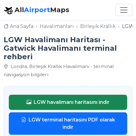
All
Airport
Maps
Ana Sayfa
Havalimanları
Birleşik Krallık
LGW 
LGW Havalimanı Haritası -
Gatwick Havalimanı terminal
rehberi
Londra, Birleşik Krallık Havalimanı - terminal
navigasyon bilgileri
LGW havalimanı haritasını indir
LGW terminal haritasını PDF olarak
indir