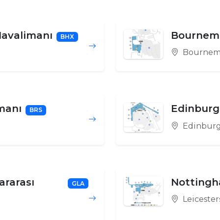
avalimanı
Bournem
BHX
Bournem
imanı
Edinburg
BRS
Edinbur
ararası
Nottingh
GLA
Leicester