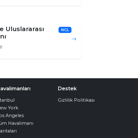
 Uluslararası
NCL
nı
e
avalimanları
Destek
stanbul
Gizlilik Politikası
ew York
os Angeles
üm Havalimanı
aritaları