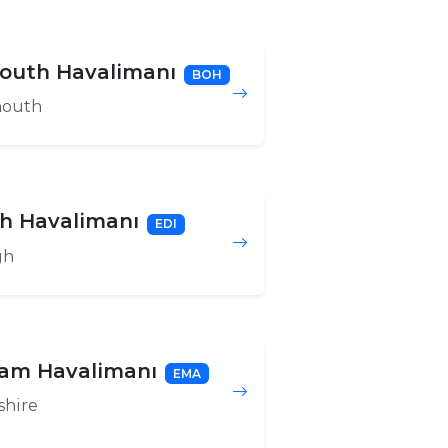
outh Havalimanı
BOH
outh
h Havalimanı
EDI
gh
am Havalimanı
EMA
shire