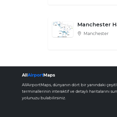
Manchester H
Manchester
All
Airport
Maps
AllAirportMaps, dünyanın dört bir yanındaki çeşitl
terminallerinin interaktif ve detaylı haritalarını s
yolunuzu bulabilirsiniz.