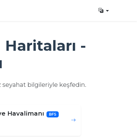
 Haritaları -
ı
z seyahat bilgileriyle keşfedin.
ve Havalimanı
BFS