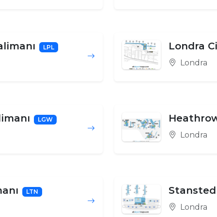
alimanı
Londra C
LPL
Londra
limanı
Heathrow
LGW
Londra
manı
Stansted
LTN
Londra