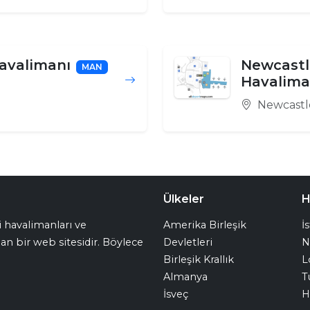
avalimanı
Newcastle
MAN
Havalima
Newcastl
Ülkeler
H
i havalimanları ve
Amerika Birleşik
İ
unan bir web sitesidir. Böylece
Devletleri
N
Birleşik Krallık
L
Almanya
T
İsveç
H