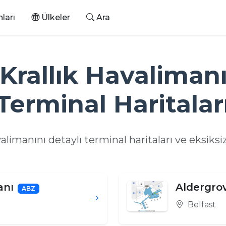
ları
Ülkeler
Ara
 Krallık Havalimanı
Terminal Haritalar
valimanını detaylı terminal haritaları ve eksiksi
anı
Aldergro
ABZ
Belfast