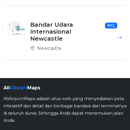
Bandar Udara
NCL
Internasional
Newcastle
Newcastle
All
Airport
Maps
AllAirportMaps adalah situs web yang menyediakan peta
interaktif dan detail dari berbagai bandara dan terminalnya
di seluruh dunia. Sehingga Anda dapat menemukan jalan
Anda.