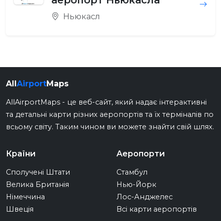
аеропорт Ньюкасла
Ньюкасл
All
Airport
Maps
AllAirportMaps - це веб-сайт, який надає інтерактивні
та детальні карти різних аеропортів та їх терміналів по
всьому світу. Таким чином ви можете знайти свій шлях.
Країни
Аеропорти
Сполучені Штати
Стамбул
Велика Британія
Нью-Йорк
Німеччина
Лос-Анджелес
Швеція
Всі карти аеропортів