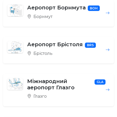
Аеропорт Борнмута
BOH
Борнмут
Аеропорт Брістоля
BRS
Брістоль
Міжнародний
GLA
аеропорт Глазго
Глазго