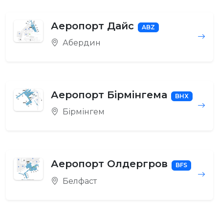
Аеропорт Дайс
ABZ
Абердин
Аеропорт Бірмінгема
BHX
Бірмінгем
Аеропорт Олдергров
BFS
Белфаст