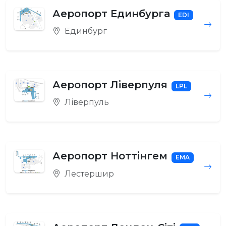
Аеропорт Единбурга
EDI
Единбург
Аеропорт Ліверпуля
LPL
Ліверпуль
Аеропорт Ноттінгем
EMA
Лестершир