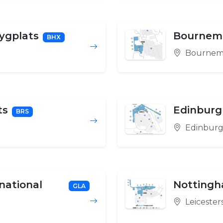
ygplats
Bournemo
BHX
Bournem
ts
Edinburgh
BRS
Edinbur
national
Nottingh
GLA
Leicester