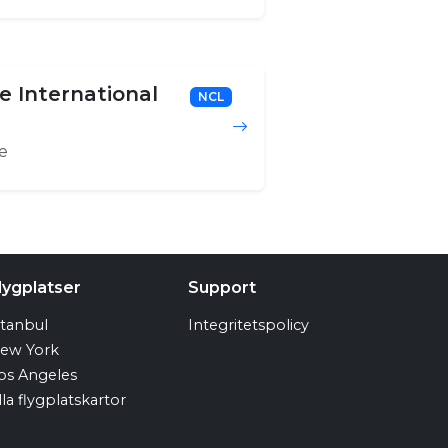
e International
NCL
e
lygplatser
Support
stanbul
Integritetspolicy
ew York
os Angeles
lla flygplatskartor