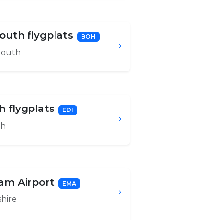
uth flygplats
BOH
outh
 flygplats
EDI
gh
am Airport
EMA
shire