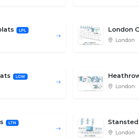
plats
London Ci
LPL
London
lats
Heathrow
LGW
London
ts
Stansted 
LTN
London