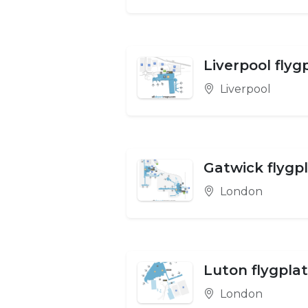
Liverpool flyg
Liverpool
Gatwick flygp
London
Luton flygpla
London