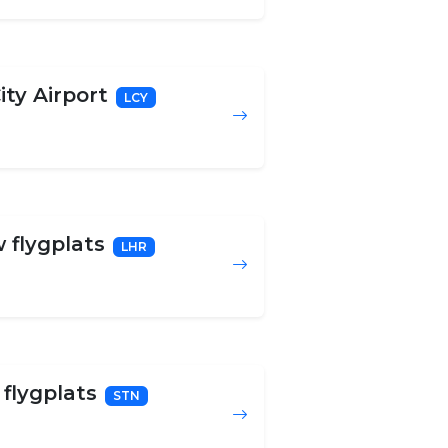
ty Airport
LCY
 flygplats
LHR
flygplats
STN