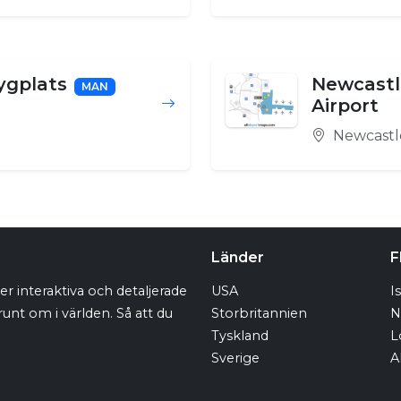
ygplats
Newcastl
MAN
Airport
Newcastl
Länder
F
r interaktiva och detaljerade
USA
I
runt om i världen. Så att du
Storbritannien
N
Tyskland
L
Sverige
A