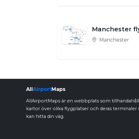
Manchester fl
Manchester
All
Airport
Maps
AllAirportMaps är en webbplats som tillhandahålle
kartor över olika flygplatser och deras terminaler 
kan hitta din väg.