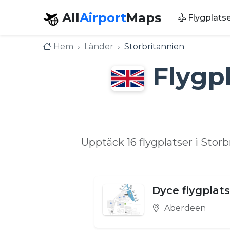
All
Airport
Maps
Flygplats
Hem
Länder
Storbritannien
Flygpl
Upptäck 16 flygplatser i Sto
Dyce flygplats
Aberdeen