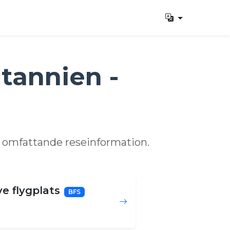
itannien -
h omfattande reseinformation.
e flygplats
BFS