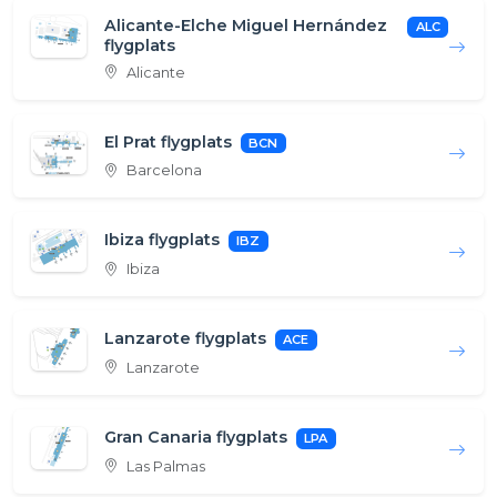
Alicante-Elche Miguel Hernández
ALC
flygplats
Alicante
El Prat flygplats
BCN
Barcelona
Ibiza flygplats
IBZ
Ibiza
Lanzarote flygplats
ACE
Lanzarote
Gran Canaria flygplats
LPA
Las Palmas