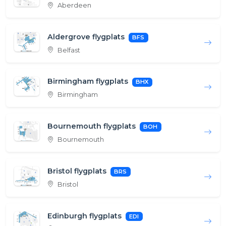
Aberdeen
Aldergrove flygplats
BFS
Belfast
Birmingham flygplats
BHX
Birmingham
Bournemouth flygplats
BOH
Bournemouth
Bristol flygplats
BRS
Bristol
Edinburgh flygplats
EDI