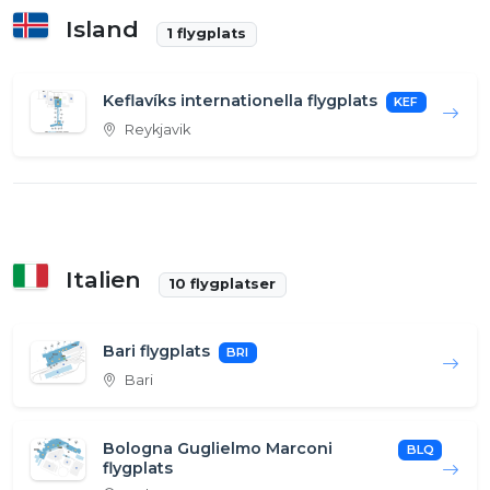
Island
1 flygplats
Keflavíks internationella flygplats
KEF
Reykjavik
Italien
10 flygplatser
Bari flygplats
BRI
Bari
Bologna Guglielmo Marconi
BLQ
flygplats