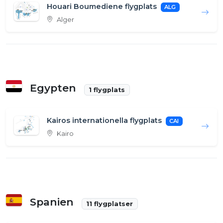
Houari Boumediene flygplats
ALG
Alger
Egypten
1 flygplats
Kairos internationella flygplats
CAI
Kairo
Spanien
11 flygplatser