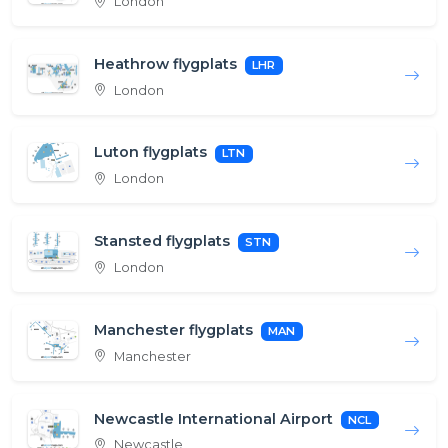
London
Heathrow flygplats
LHR
London
Luton flygplats
LTN
London
Stansted flygplats
STN
London
Manchester flygplats
MAN
Manchester
Newcastle International Airport
NCL
Newcastle