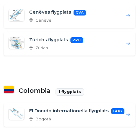
Genèves flygplats
GVA
Genève
Zürichs flygplats
ZRH
Zürich
Colombia
1 flygplats
El Dorado internationella flygplats
BOG
Bogotá