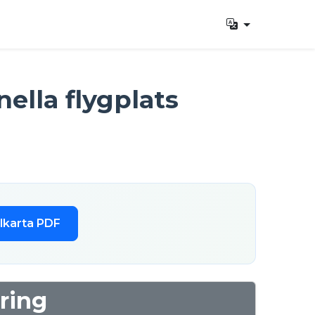
ella flygplats
lkarta PDF
ring