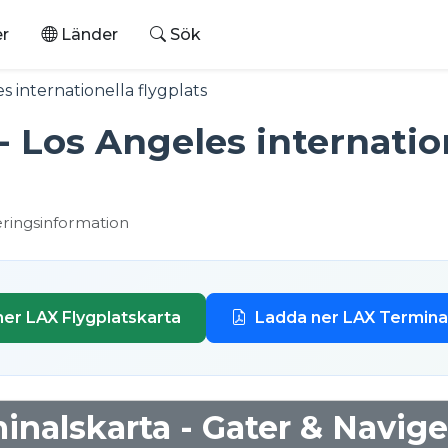
er
Länder
Sök
s internationella flygplats
- Los Angeles internation
eringsinformation
er LAX Flygplatskarta
Ladda ner LAX Termina
inalskarta - Gater & Navige