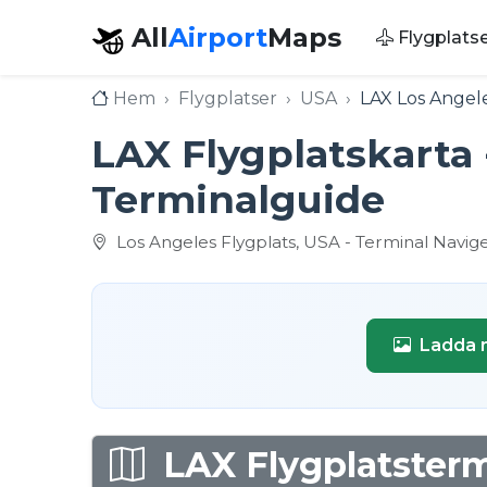
All
Airport
Maps
Flygplats
Hem
Flygplatser
USA
LAX Los Angele
LAX Flygplatskarta 
Terminalguide
Los Angeles Flygplats, USA - Terminal Navig
Ladda n
LAX Flygplatsterm