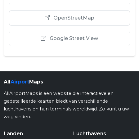
OpenStreetMap
Google Street View
All
Airport
Maps
AllAirportMaps is een website die interactieve en
gedetailleerde kaarten biedt van verschillende
luchthavens en hun terminals wereldwijd. Zo kunt u uw
weg vinden.
Landen
Luchthavens