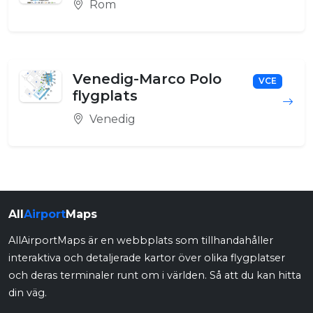
Rom
Venedig-Marco Polo
VCE
flygplats
Venedig
All
Airport
Maps
AllAirportMaps är en webbplats som tillhandahåller
interaktiva och detaljerade kartor över olika flygplatser
och deras terminaler runt om i världen. Så att du kan hitta
din väg.