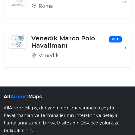
Roma
Venedik Marco Polo
VCE
Havalimanı
Venedik
All
Airport
Maps
AllAirportMaps, dünyanın dört bir yanındaki çeşitli
havalimanları ve terminallerinin interaktif ve detaylı
haritalarını sunan bir web sitesidir. Böylece yolunuzu
bulabilirsiniz.