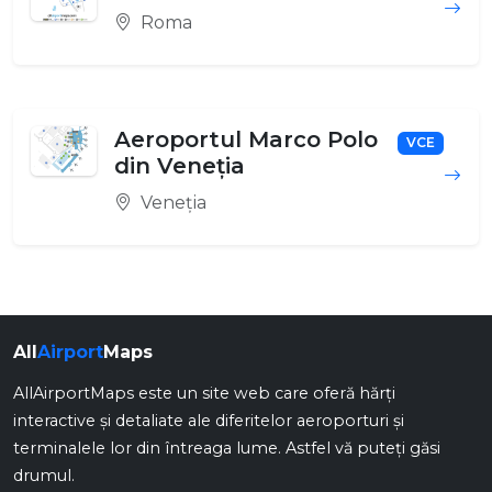
Roma
Aeroportul Marco Polo
VCE
din Veneția
Veneția
All
Airport
Maps
AllAirportMaps este un site web care oferă hărți
interactive și detaliate ale diferitelor aeroporturi și
terminalele lor din întreaga lume. Astfel vă puteți găsi
drumul.