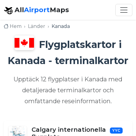
All
Airport
Maps
Hem
Länder
Kanada
Flygplatskartor i
Kanada - terminalkartor
Upptäck 12 flygplatser i Kanada med
detaljerade terminalkartor och
omfattande reseinformation.
Calgary internationella
YYC