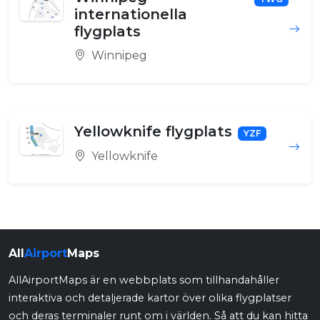
internationella
flygplats
Winnipeg
Yellowknife flygplats
YZF
Yellowknife
All
Airport
Maps
AllAirportMaps är en webbplats som tillhandahåller
interaktiva och detaljerade kartor över olika flygplatser
och deras terminaler runt om i världen. Så att du kan hitta