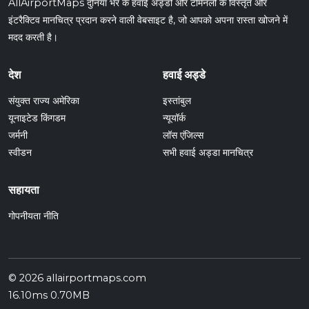
AllAirportMaps दुनिया भर के हवाई अड्डों और टर्मिनलों के विस्तृत और
इंटरैक्टिव मानचित्र प्रदान करने वाली वेबसाइट है, जो आपको अपना रास्ता खोजने में
मदद करती है।
देश
हवाई अड्डे
संयुक्त राज्य अमेरिका
इस्तांबुल
यूनाइटेड किंगडम
न्यूयॉर्क
जर्मनी
लॉस एंजिल्स
स्वीडन
सभी हवाई अड्डा मानचित्र
सहायता
गोपनीयता नीति
© 2026 allairportmaps.com
16.10ms 0.70MB