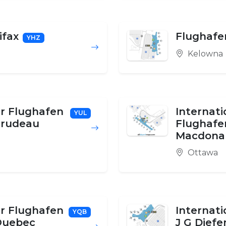
ifax
Flughafe
YHZ
Kelowna
er Flughafen
Internati
YUL
 Trudeau
Flughafe
Macdonal
Ottawa
er Flughafen
Internat
YQB
Quebec
J G Dief