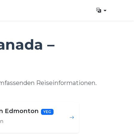
anada –
umfassenden Reiseinformationen.
en Edmonton
YEG
n