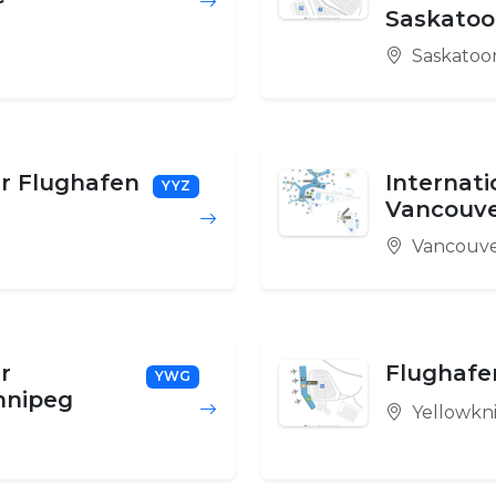
Saskato
Saskatoo
er Flughafen
Internat
YYZ
Vancouv
Vancouv
r
Flughafe
YWG
nnipeg
Yellowkni