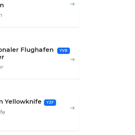
on
n
ionaler Flughafen
YVR
er
er
n Yellowknife
YZF
fe