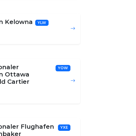
n Kelowna
YLW
onaler
YOW
n Ottawa
d Cartier
ionaler Flughafen
YXE
enbaker