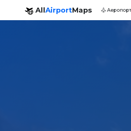
All
Airport
Maps
Аеропор