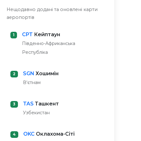
Нещодавно додані та оновлені карти
аеропортів
CPT
Кейптаун
1
Південно-Африканська
Республіка
SGN
Хошимін
2
В'єтнам
TAS
Ташкент
3
Узбекистан
OKC
Оклахома-Сіті
4