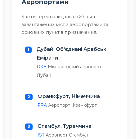
Аеропортами
Карти терміналів для найбільш
завантажених міст з аеропортами та
основних пунктів призначення.
Дубай, Об'єднані Арабські
1
Емірати
DXB
Міжнародний аеропорт
Дубай
Франкфурт, Німеччина
2
FRA
Аеропорт Франкфурт
Стамбул, Туреччина
3
IST
Аеропорт Стамбул