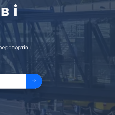
в і
еропортів і