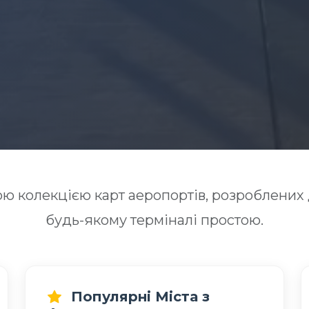
ю колекцією карт аеропортів, розроблених 
будь-якому терміналі простою.
Популярні Міста з