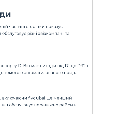
оди
ній частині сторінки показує
 обслуговує різні авіакомпанії та
орсу D. Він має виходи від D1 до D32 і
 допомогою автоматизованого поїзда.
, включаючи flydubai. Це менший
рмінал обслуговує переважно рейси в