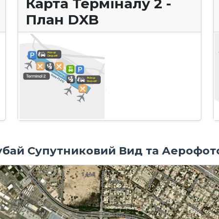
Карта Терміналу 2 -
План DXB
бай Супутниковий Вид та Аерофот