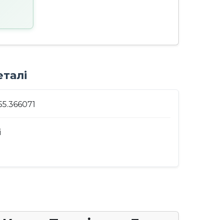
талі
55.366071
i