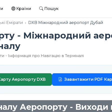
ти
Країни
Пошук
ькі Емірати
DXB Міжнародний аеропорт Дубай
рту - Міжнародний аер
налу
и - Інформація про Навігацію в Терміналі
Карту Аеропорту DXB
Завантажити PDF Кар
алу Аеропорту - Виходи 