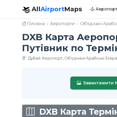
All
Airport
Maps
Аеропор
Головна
Аеропорти
Об'єднані Арабс
DXB Карта Аеропо
Путівник по Термі
Дубай Аеропорт, Об'єднані Арабські Емірат
Завантажити 
DXB Карта Термін