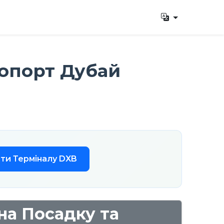
опорт Дубай
ти Терміналу DXB
на Посадку та