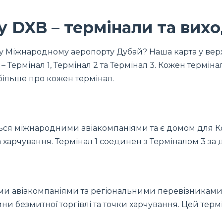
у DXB – термінали та вих
у Міжнародному аеропорту Дубай? Наша карта у верх
 Термінал 1, Термінал 2 та Термінал 3. Кожен термінал
більше про кожен термінал.
я міжнародними авіакомпаніями та є домом для Конк
а харчування. Термінал 1 соединен з Терміналом 3 за
и авіакомпаніями та регіональними перевізниками
ини безмитної торгівлі та точки харчування. Цей те