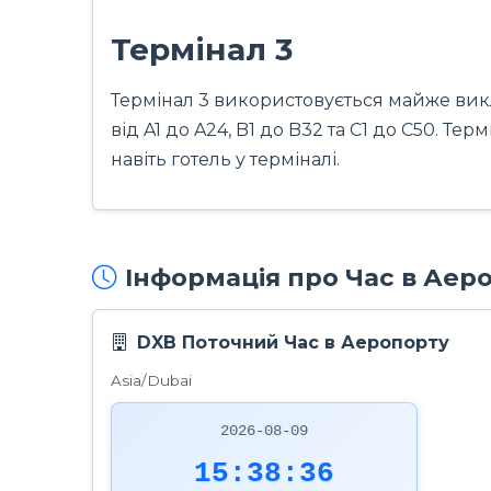
Термінал 3
Термінал 3 використовується майже виклю
від A1 до A24, B1 до B32 та C1 до C50. Т
навіть готель у терміналі.
Інформація про Час в Аер
DXB Поточний Час в Аеропорту
Asia/Dubai
2026-08-09
15:38:37