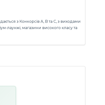
ється з Конкорсів A, B та C, з виходами
міум-лаунжі, магазини високого класу та