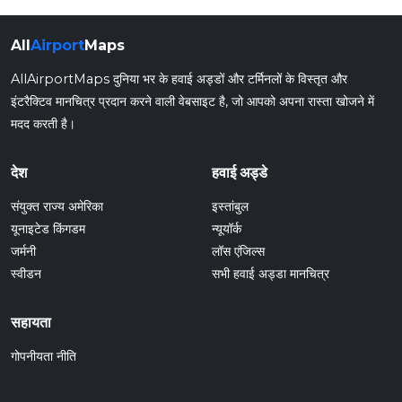
All
Airport
Maps
AllAirportMaps दुनिया भर के हवाई अड्डों और टर्मिनलों के विस्तृत और
इंटरैक्टिव मानचित्र प्रदान करने वाली वेबसाइट है, जो आपको अपना रास्ता खोजने में
मदद करती है।
देश
हवाई अड्डे
संयुक्त राज्य अमेरिका
इस्तांबुल
यूनाइटेड किंगडम
न्यूयॉर्क
जर्मनी
लॉस एंजिल्स
स्वीडन
सभी हवाई अड्डा मानचित्र
सहायता
गोपनीयता नीति