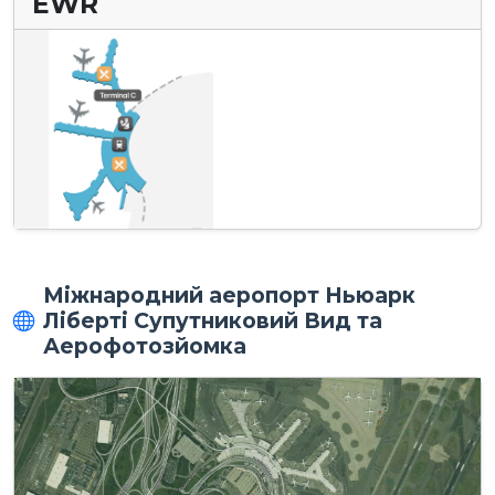
EWR
Міжнародний аеропорт Ньюарк
Ліберті Супутниковий Вид та
Аерофотозйомка