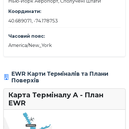
Нью-Йорк Аеропорт, Сполучені Штати
Координати:
40.689071, -74.178753
Часовий пояс:
America/New_York
EWR Карти Терміналів та Плани
Поверхів
Карта Терміналу A - План
EWR