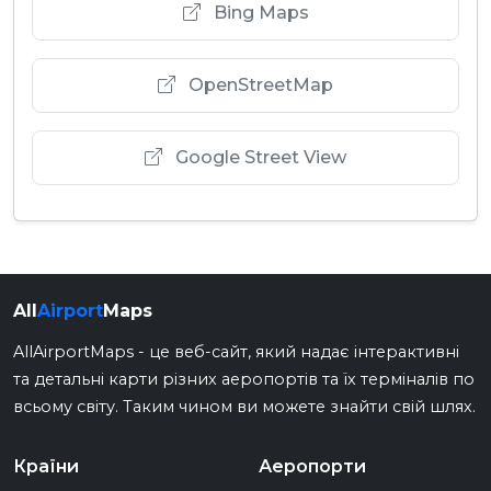
Bing Maps
OpenStreetMap
Google Street View
All
Airport
Maps
AllAirportMaps - це веб-сайт, який надає інтерактивні
та детальні карти різних аеропортів та їх терміналів по
всьому світу. Таким чином ви можете знайти свій шлях.
Країни
Аеропорти