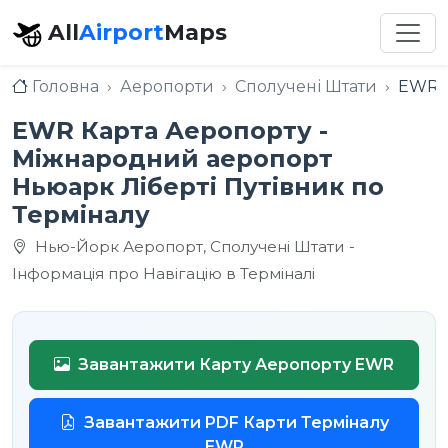
All
Airport
Maps
Головна
Аеропорти
Сполучені Штати
EWR М
EWR Карта Аеропорту -
Міжнародний аеропорт
Ньюарк Ліберті Путівник по
Терміналу
Нью-Йорк Аеропорт, Сполучені Штати -
Інформація про Навігацію в Терміналі
Завантажити Карту Аеропорту EWR
Завантажити PDF Карти Терміналу
EWR