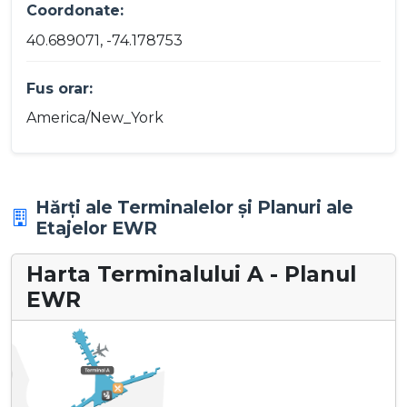
Coordonate:
40.689071, -74.178753
Fus orar:
America/New_York
Hărți ale Terminalelor și Planuri ale
Etajelor EWR
Harta Terminalului A - Planul
EWR