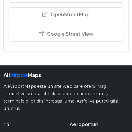
OpenStreetMap
Google Street View
All
Airport
Maps
AllAirportMaps este un site web care oferă hărți
interactive și detaliate ale diferitelor aeroporturi și
terminalele lor din întreaga lume. Astfel vă puteți găsi
drumul.
Țări
Aeroporturi