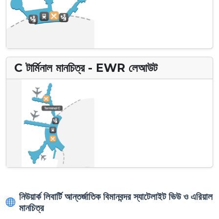
C টার্মিনাল মানচিত্র - EWR লেআউট
নিউয়ার্ক লিবার্টি আন্তর্জাতিক বিমানবন্দর স্যাটেলাইট ভিউ ও এরিয়াল
মানচিত্র