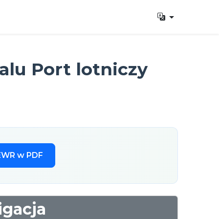
lu Port lotniczy
 EWR w PDF
igacja