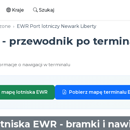
Kraje
Szukaj
czone
EWR Port lotniczy Newark Liberty
- przewodnik po termina
ormacje o nawigacji w terminalu
z mapę lotniska EWR
Pobierz mapę terminalu
tniska EWR - bramki i naw