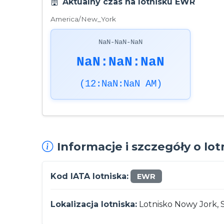
Aktualny czas na lotnisku EWR
America/New_York
NaN-NaN-NaN
NaN:NaN:NaN
(12:NaN:NaN AM)
Informacje i szczegóły o lo
Kod IATA lotniska:
EWR
Lokalizacja lotniska:
Lotnisko Nowy Jork,