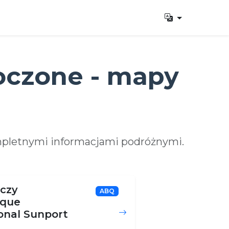
oczone - mapy
mpletnymi informacjami podróżnymi.
iczy
ABQ
rque
onal Sunport