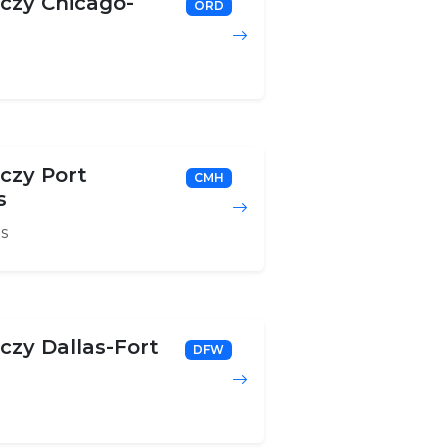
iczy Chicago-
ORD
iczy Port
CMH
s
s
iczy Dallas-Fort
DFW