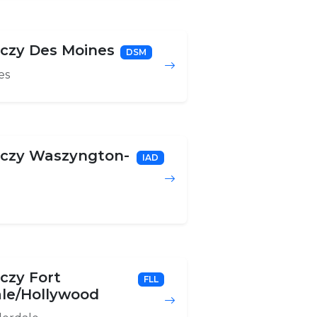
iczy Des Moines
DSM
es
niczy Waszyngton-
IAD
iczy Fort
FLL
le/Hollywood