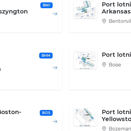
Port lotn
BWI
szyngton
Arkansas
Bentonvil
Port lotn
BHM
Boise
h
Boston-
Port lot
BOS
Yellowst
Bozema