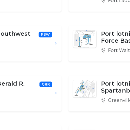
Fort Lau
 Southwest
Port lotni
RSW
Force Ba
Fort Wal
Gerald R.
Port lotn
GRR
Spartanb
Greenvill