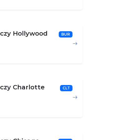
iczy Hollywood
BUR
iczy Charlotte
CLT
e