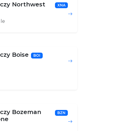
iczy Northwest
XNA
le
iczy Boise
BOI
niczy Bozeman
BZN
one
n