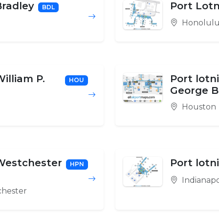
Bradley
Port Lotn
BDL
Honolul
William P.
Port lotn
HOU
George 
Houston
 Westchester
Port lotn
HPN
Indianapo
hester