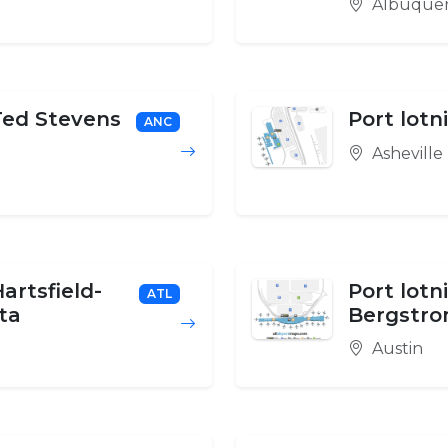
Albuque
 Ted Stevens
Port lotn
ANC
Asheville
Hartsfield-
Port lotn
ATL
ta
Bergstr
Austin