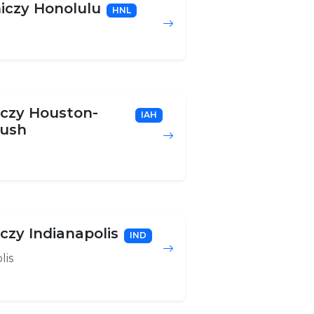
iczy Honolulu
HNL
u
iczy Houston-
IAH
Bush
iczy Indianapolis
IND
lis