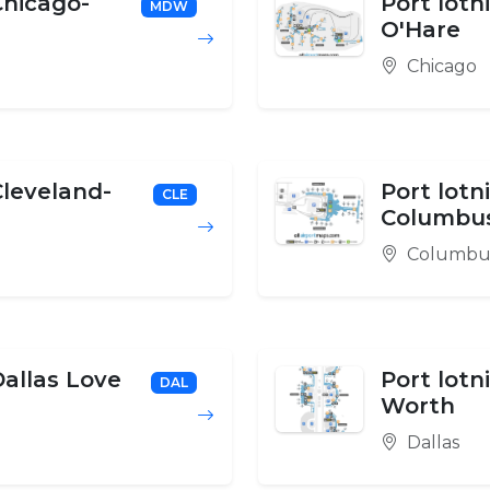
Chicago-
Port lotn
MDW
O'Hare
Chicago
Cleveland-
Port lotn
CLE
Columbu
Columbu
Dallas Love
Port lotn
DAL
Worth
Dallas