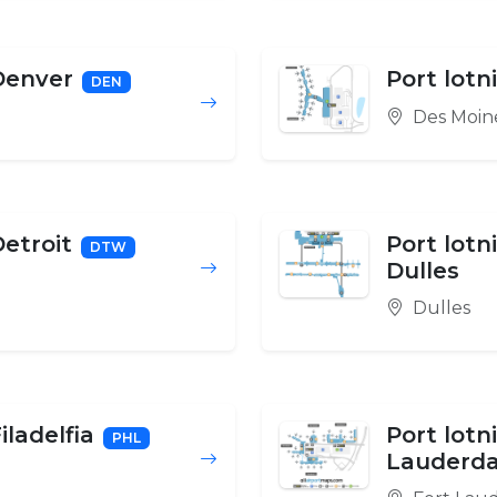
 Denver
Port lotn
DEN
Des Moin
Detroit
Port lot
DTW
Dulles
Dulles
iladelfia
Port lotn
PHL
Lauderda