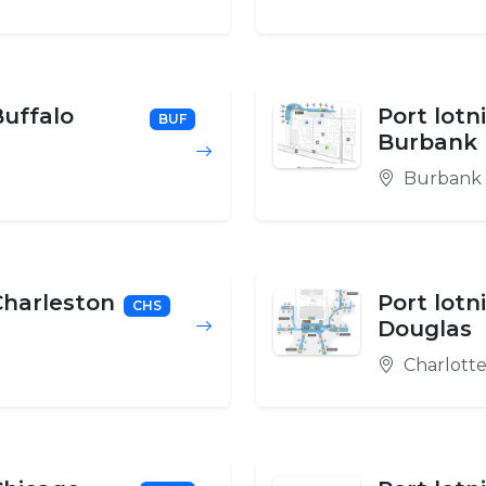
Buffalo
Port lotn
BUF
Burbank
Burbank
Charleston
Port lotn
CHS
Douglas
Charlott