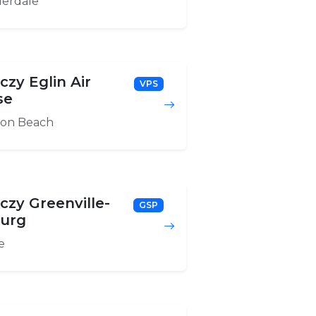
derdale
czy Eglin Air
VPS
se
ton Beach
iczy Greenville-
GSP
urg
e