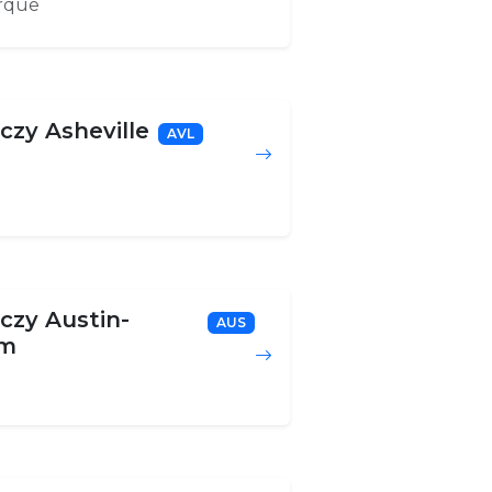
rque
iczy Asheville
AVL
iczy Austin-
AUS
om