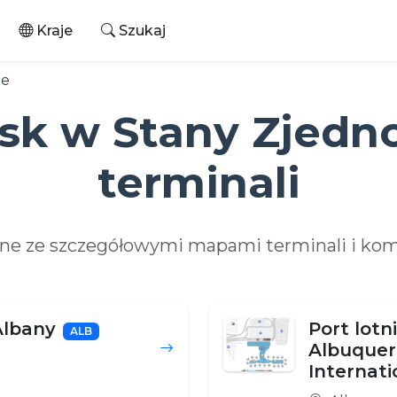
Kraje
Szukaj
ne
isk w Stany Zjedn
terminali
zone ze szczegółowymi mapami terminali i ko
Albany
Port lotn
ALB
Albuque
Internati