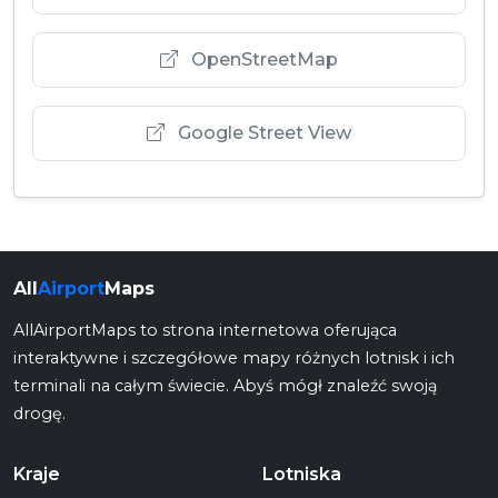
OpenStreetMap
Google Street View
All
Airport
Maps
AllAirportMaps to strona internetowa oferująca
interaktywne i szczegółowe mapy różnych lotnisk i ich
terminali na całym świecie. Abyś mógł znaleźć swoją
drogę.
Kraje
Lotniska