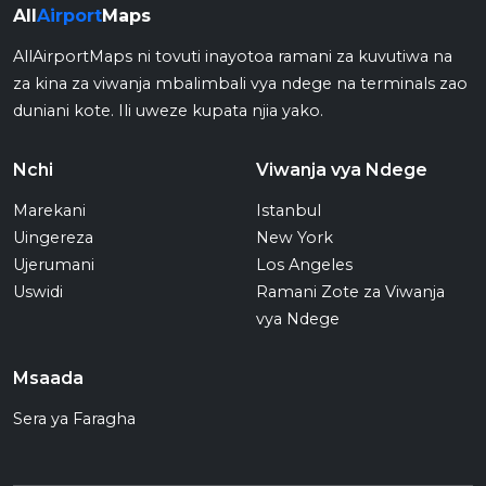
All
Airport
Maps
AllAirportMaps ni tovuti inayotoa ramani za kuvutiwa na
za kina za viwanja mbalimbali vya ndege na terminals zao
duniani kote. Ili uweze kupata njia yako.
Nchi
Viwanja vya Ndege
Marekani
Istanbul
Uingereza
New York
Ujerumani
Los Angeles
Uswidi
Ramani Zote za Viwanja
vya Ndege
Msaada
Sera ya Faragha