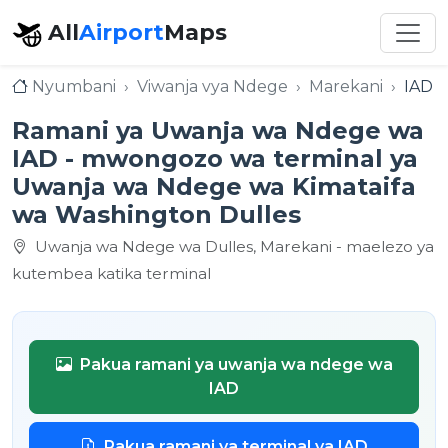
All
Airport
Maps
Nyumbani
Viwanja vya Ndege
Marekani
IAD 
Ramani ya Uwanja wa Ndege wa
IAD - mwongozo wa terminal ya
Uwanja wa Ndege wa Kimataifa
wa Washington Dulles
Uwanja wa Ndege wa Dulles, Marekani - maelezo ya
kutembea katika terminal
Pakua ramani ya uwanja wa ndege wa
IAD
Pakua ramani ya terminal ya IAD