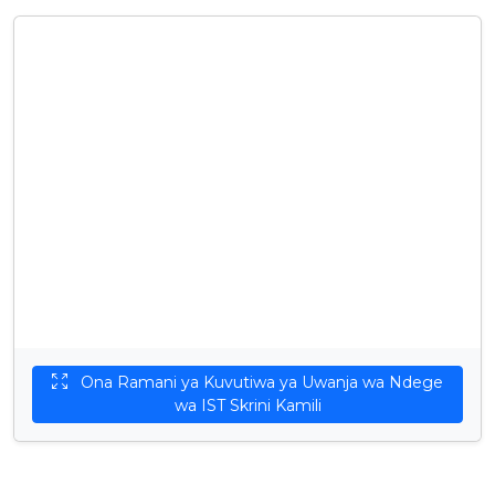
Ona Ramani ya Kuvutiwa ya Uwanja wa Ndege
wa IST Skrini Kamili