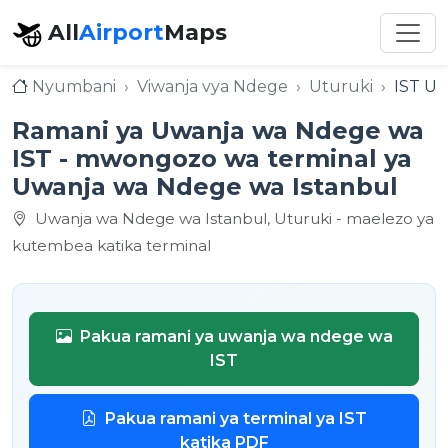
All
Airport
Maps
Nyumbani
Viwanja vya Ndege
Uturuki
IST Uw
Ramani ya Uwanja wa Ndege wa
IST - mwongozo wa terminal ya
Uwanja wa Ndege wa Istanbul
Uwanja wa Ndege wa Istanbul, Uturuki - maelezo ya
kutembea katika terminal
Pakua ramani ya uwanja wa ndege wa
IST
Pakua ramani ya terminal ya IST
katika PDF