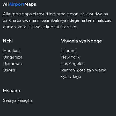
All
Airport
Maps
AllAirportMaps ni tovuti inayotoa ramani za kuvutiwa na
za kina za viwanja mbalimbali vya ndege na terminals zao
duniani kote. Ili uweze kupata njia yako.
Nchi
Viwanja vya Ndege
Marekani
Istanbul
Uingereza
New York
Ujerumani
Los Angeles
Uswidi
Ramani Zote za Viwanja
vya Ndege
Msaada
Sera ya Faragha