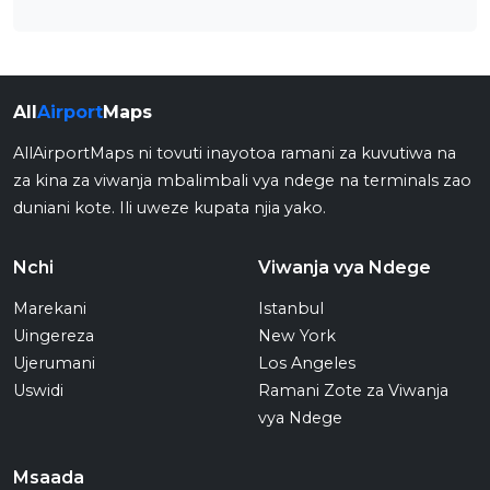
All
Airport
Maps
AllAirportMaps ni tovuti inayotoa ramani za kuvutiwa na
za kina za viwanja mbalimbali vya ndege na terminals zao
duniani kote. Ili uweze kupata njia yako.
Nchi
Viwanja vya Ndege
Marekani
Istanbul
Uingereza
New York
Ujerumani
Los Angeles
Uswidi
Ramani Zote za Viwanja
vya Ndege
Msaada