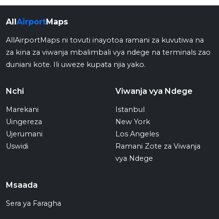
All
Airport
Maps
AllAirportMaps ni tovuti inayotoa ramani za kuvutiwa na
za kina za viwanja mbalimbali vya ndege na terminals zao
duniani kote. Ili uweze kupata njia yako.
Nchi
Viwanja vya Ndege
Marekani
Istanbul
Uingereza
New York
Ujerumani
Los Angeles
Uswidi
Ramani Zote za Viwanja
vya Ndege
Msaada
Sera ya Faragha