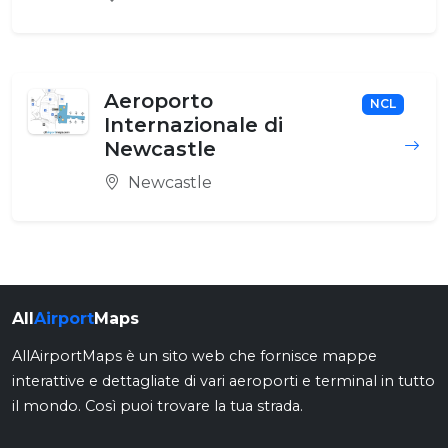
Aeroporto
NCL
Internazionale di
Newcastle
Newcastle
All
Airport
Maps
AllAirportMaps è un sito web che fornisce mappe
interattive e dettagliate di vari aeroporti e terminal in tutto
il mondo. Così puoi trovare la tua strada.