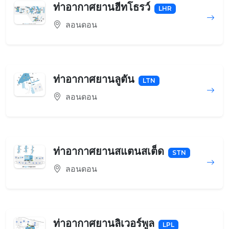
ท่าอากาศยานฮีทโธรว์
LHR
ลอนดอน
ท่าอากาศยานลูตัน
LTN
ลอนดอน
ท่าอากาศยานสแตนสเต็ด
STN
ลอนดอน
ท่าอากาศยานลิเวอร์พูล
LPL