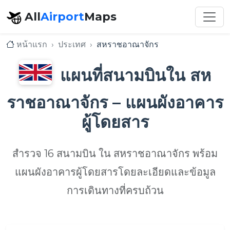
All
Airport
Maps
หน้าแรก
ประเทศ
สหราชอาณาจักร
แผนที่สนามบินใน สห
ราชอาณาจักร – แผนผังอาคาร
ผู้โดยสาร
สำรวจ 16 สนามบิน ใน สหราชอาณาจักร พร้อม
แผนผังอาคารผู้โดยสารโดยละเอียดและข้อมูล
การเดินทางที่ครบถ้วน