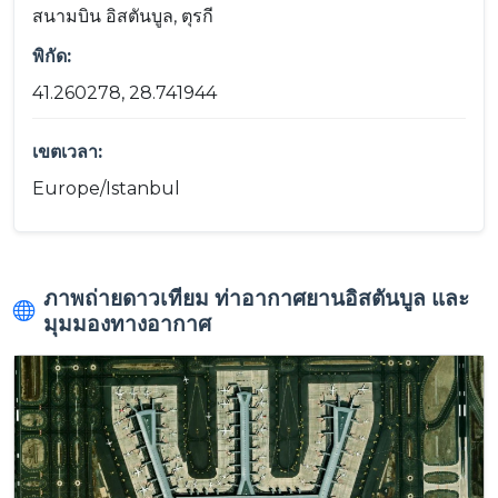
สนามบิน อิสตันบูล, ตุรกี
พิกัด:
41.260278, 28.741944
เขตเวลา:
Europe/Istanbul
ภาพถ่ายดาวเทียม ท่าอากาศยานอิสตันบูล และ
มุมมองทางอากาศ