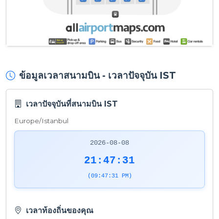
ข้อมูลเวลาสนามบิน - เวลาปัจจุบัน IST
เวลาปัจจุบันที่สนามบิน IST
Europe/Istanbul
2026-08-08
21:47:31
(09:47:31 PM)
เวลาท้องถิ่นของคุณ