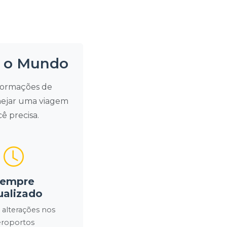
o o Mundo
nformações de
anejar uma viagem
ê precisa.
empre
ualizado
 alterações nos
eroportos