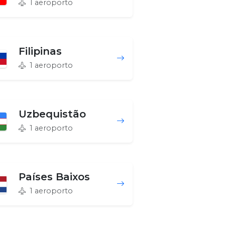
1 aeroporto
Filipinas
1 aeroporto
Uzbequistão
1 aeroporto
Países Baixos
1 aeroporto