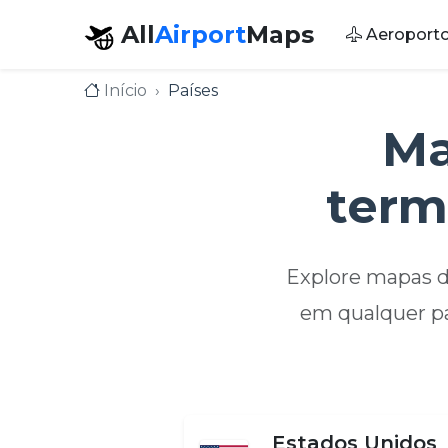
All
Airport
Maps
Aeroport
Início
Países
Ma
term
Explore mapas d
em qualquer pa
Estados Unidos