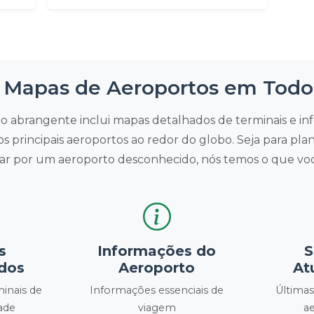
 Mapas de Aeroportos em Tod
o abrangente inclui mapas detalhados de terminais e i
os principais aeroportos ao redor do globo. Seja para pl
r por um aeroporto desconhecido, nós temos o que voc
s
Informações do
S
dos
Aeroporto
At
inais de
Informações essenciais de
Últimas
dade
viagem
a