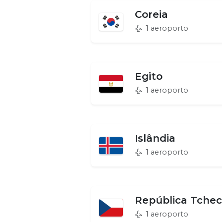
Coreia
1 aeroporto
Egito
1 aeroporto
Islândia
1 aeroporto
República Tche
1 aeroporto