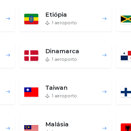
Etiópia
1 aeroporto
Dinamarca
1 aeroporto
Taiwan
1 aeroporto
Malásia