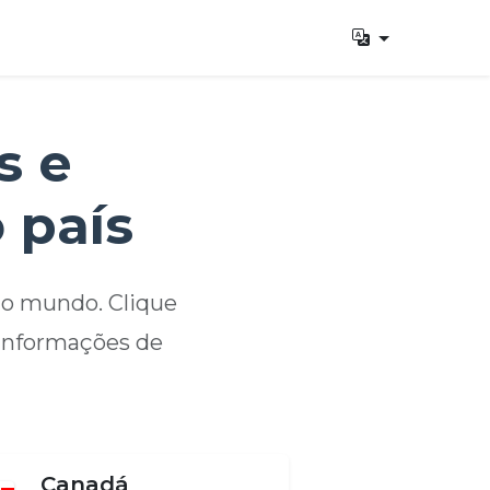
s e
 país
do mundo. Clique
 informações de
Canadá