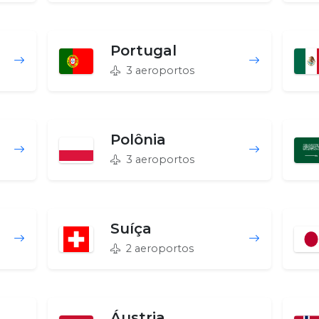
Portugal
3 aeroportos
Polônia
3 aeroportos
Suíça
2 aeroportos
Áustria