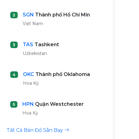
SGN
Thành phố Hồ Chí Min
2
Việt Nam
TAS
Tashkent
3
Uzbekistan
OKC
Thành phố Oklahoma
4
Hoa Kỳ
HPN
Quận Westchester
5
Hoa Kỳ
Tất Cả Bản Đồ Sân Bay