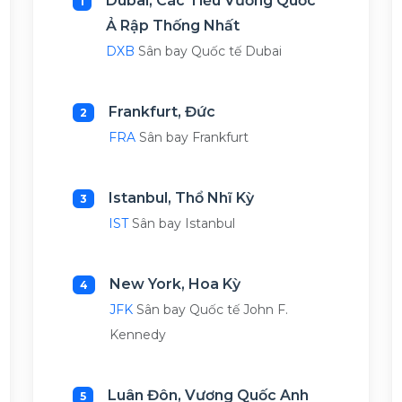
Dubai, Các Tiểu Vương Quốc
1
Ả Rập Thống Nhất
DXB
Sân bay Quốc tế Dubai
Frankfurt, Đức
2
FRA
Sân bay Frankfurt
Istanbul, Thổ Nhĩ Kỳ
3
IST
Sân bay Istanbul
New York, Hoa Kỳ
4
JFK
Sân bay Quốc tế John F.
Kennedy
Luân Đôn, Vương Quốc Anh
5