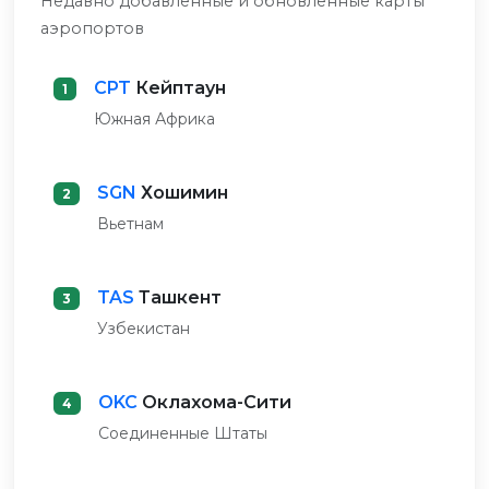
Недавно добавленные и обновленные карты
аэропортов
CPT
Кейптаун
1
Южная Африка
SGN
Хошимин
2
Вьетнам
TAS
Ташкент
3
Узбекистан
OKC
Оклахома-Сити
4
Соединенные Штаты