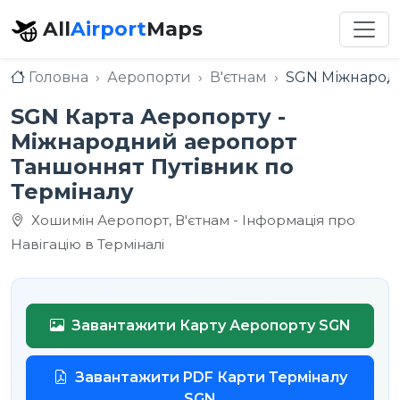
All
Airport
Maps
Головна
Аеропорти
В'єтнам
SGN Міжнарод
SGN Карта Аеропорту -
Міжнародний аеропорт
Таншоннят Путівник по
Терміналу
Хошимін Аеропорт, В'єтнам - Інформація про
Навігацію в Терміналі
Завантажити Карту Аеропорту SGN
Завантажити PDF Карти Терміналу
SGN