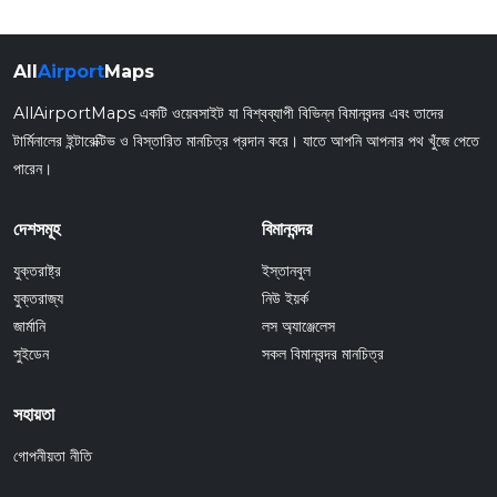
All
Airport
Maps
AllAirportMaps একটি ওয়েবসাইট যা বিশ্বব্যাপী বিভিন্ন বিমানবন্দর এবং তাদের
টার্মিনালের ইন্টারেক্টিভ ও বিস্তারিত মানচিত্র প্রদান করে। যাতে আপনি আপনার পথ খুঁজে পেতে
পারেন।
দেশসমূহ
বিমানবন্দর
যুক্তরাষ্ট্র
ইস্তানবুল
যুক্তরাজ্য
নিউ ইয়র্ক
জার্মানি
লস অ্যাঞ্জেলেস
সুইডেন
সকল বিমানবন্দর মানচিত্র
সহায়তা
গোপনীয়তা নীতি