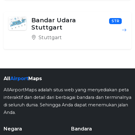
Bandar Udara
STR
Stuttgart
Stuttgart
All
Airport
Maps
AllAirportMaps adalah situs web yang menyediakan peta
interaktif dan detail dari berbagai bandara dan terminalnya
di seluruh dunia. Sehingga Anda dapat menemukan jalan
Anda.
Negara
Bandara