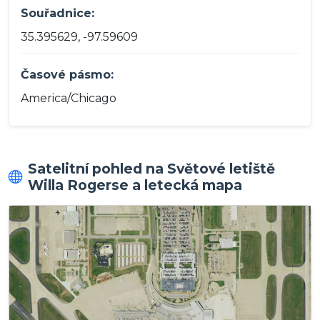
Souřadnice:
35.395629, -97.59609
Časové pásmo:
America/Chicago
Satelitní pohled na Světové letiště
Willa Rogerse a letecká mapa