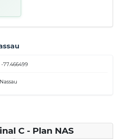
Nassau
 -77.466499
Nassau
nal C - Plan NAS