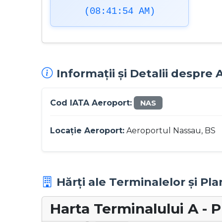
(08:41:55 AM)
Informații și Detalii despre
Cod IATA Aeroport:
NAS
Locație Aeroport:
Aeroportul Nassau, BS
Hărți ale Terminalelor și Pla
Harta Terminalului A - 