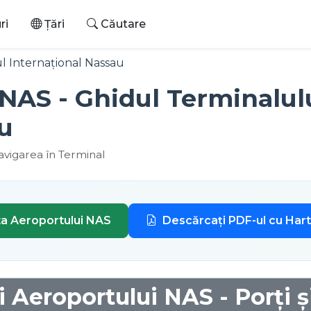
ri
Țări
Căutare
l Internațional Nassau
NAS - Ghidul Terminalul
u
avigarea în Terminal
ta Aeroportului NAS
Descărcați PDF-ul cu Har
 Aeroportului NAS - Porți ș