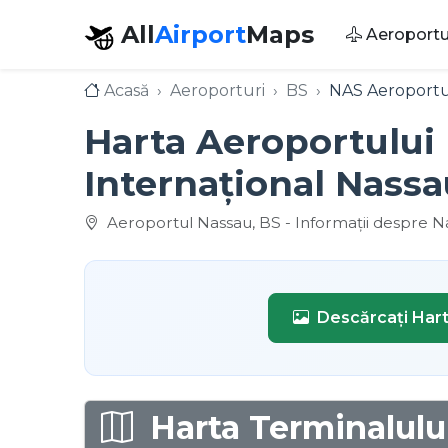
All
Airport
Maps
Aeroportu
Acasă
Aeroporturi
BS
NAS Aeroportu
Harta Aeroportului 
Internațional Nassa
Aeroportul Nassau, BS - Informații despre N
Descărcați Har
Harta Terminalului