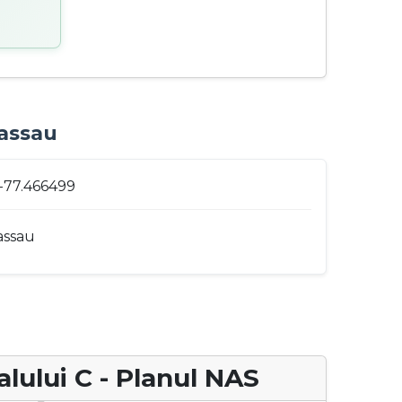
Nassau
 -77.466499
assau
lului C - Planul NAS