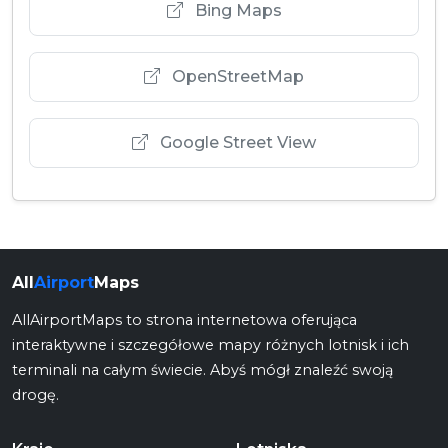
Bing Maps
OpenStreetMap
Google Street View
All
Airport
Maps
AllAirportMaps to strona internetowa oferująca
interaktywne i szczegółowe mapy różnych lotnisk i ich
terminali na całym świecie. Abyś mógł znaleźć swoją
drogę.