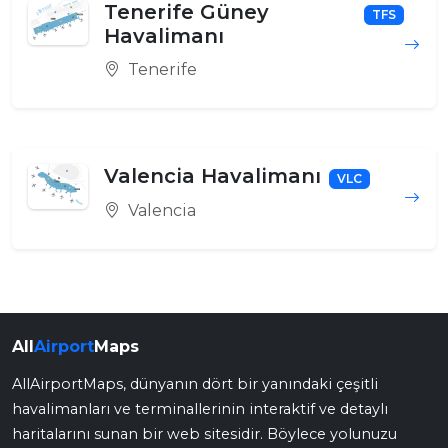
Tenerife Güney
TFS
Havalimanı
Tenerife
Valencia Havalimanı
VLC
Valencia
All
Airport
Maps
AllAirportMaps, dünyanın dört bir yanındaki çeşitli
havalimanları ve terminallerinin interaktif ve detaylı
haritalarını sunan bir web sitesidir. Böylece yolunuzu