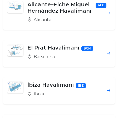
Alicante–Elche Miguel
ALC
Hernández Havalimanı
Alicante
El Prat Havalimanı
BCN
Barselona
İbiza Havalimanı
IBZ
İbiza