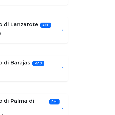
o di Lanzarote
ACE
e
 di Barajas
MAD
 di Palma di
PMI