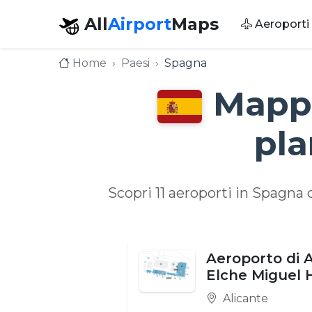
All
Airport
Maps
Aeroporti
Home
Paesi
Spagna
Mappe
pla
Scopri 11 aeroporti in Spagna 
Aeroporto di A
Elche Miguel
Alicante