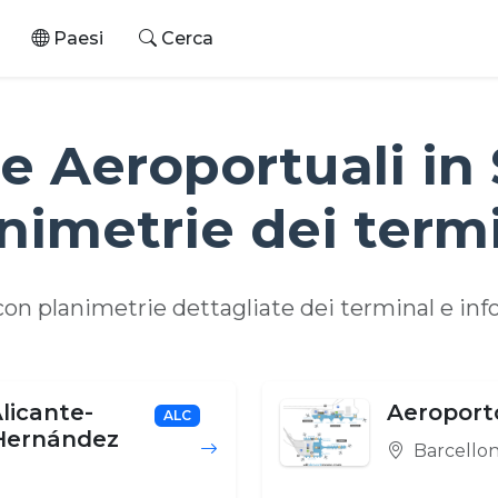
Paesi
Cerca
 Aeroportuali in
nimetrie dei term
con planimetrie dettagliate dei terminal e in
licante-
Aeroporto
ALC
 Hernández
Barcello