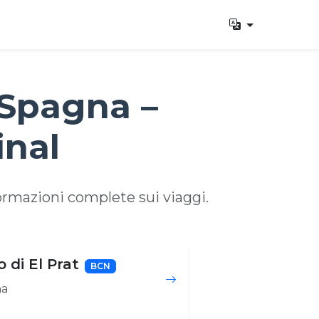
 Spagna –
inal
formazioni complete sui viaggi.
 di El Prat
BCN
na