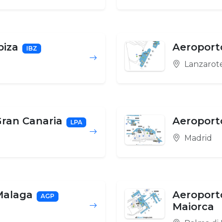
biza
Aeroport
IBZ
Lanzarot
Gran Canaria
Aeroporto
LPA
Madrid
Malaga
Aeroporto
AGP
Maiorca