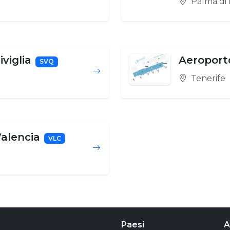
Palma di 
iviglia
Aeroporto
SVQ
Tenerife
Valencia
VLC
Paesi
A