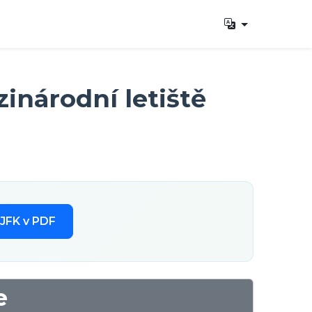
inárodní letiště
JFK v PDF
e