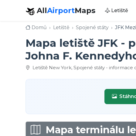
All
Airport
Maps
Letiště
Domů
Letiště
Spojené státy
JFK Mezi
Mapa letiště JFK - 
Johna F. Kennedyh
Letiště New York, Spojené státy - informace o
Stáhno
Mapa terminálu let