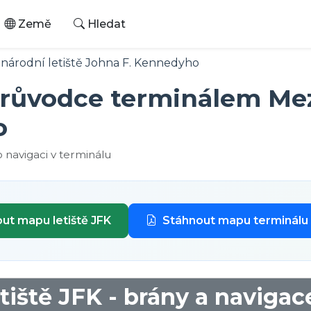
Země
Hledat
národní letiště Johna F. Kennedyho
průvodce terminálem Mez
o
 navigaci v terminálu
ut mapu letiště JFK
Stáhnout mapu terminálu 
iště JFK - brány a navigac