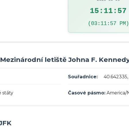
15:11:59
(03:11:59 PM)
ti Mezinárodní letiště Johna F. Kenned
Souřadnice:
40.642335,
 státy
Časové pásmo:
America/
 JFK