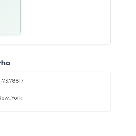
yho
 -73.78817
New_York