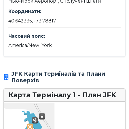
Нью-Йорк Аеропорт, Сполучені Штати
Координати:
40.642335, -73.78817
Часовий пояс:
America/New_York
JFK Карти Терміналів та Плани
Поверхів
Карта Терміналу 1 - План JFK