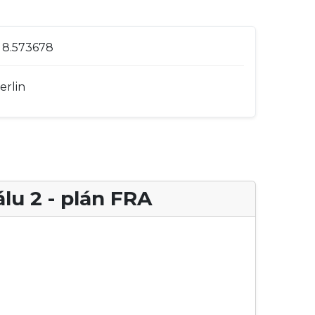
 8.573678
rlin
lu 2 - plán FRA