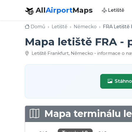
All
Airport
Maps
Letiště
Domů
Letiště
Německo
FRA Letiště 
Mapa letiště FRA -
Letiště Frankfurt, Německo - informace o nav
Stáhno
Mapa terminálu le