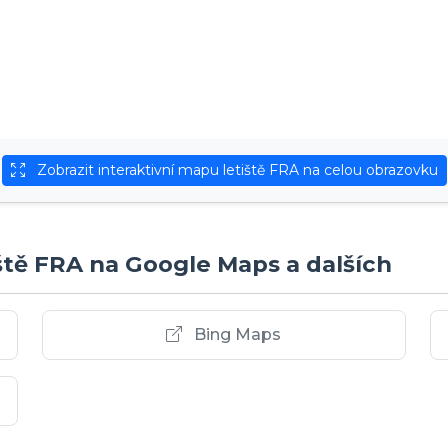
Zobrazit interaktivní mapu letiště FRA na celou obrazovku
iště FRA na Google Maps a dalších
Bing Maps