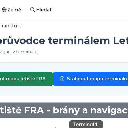
Země
Hledat
Frankfurt
 průvodce terminálem Let
igaci v terminálu
ut mapu letiště FRA
Stáhnout mapu terminálu
tiště FRA - brány a naviga