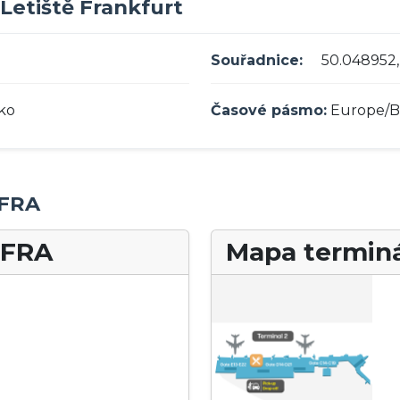
 Letiště Frankfurt
Souřadnice:
50.048952,
ko
Časové pásmo:
Europe/Be
 FRA
 FRA
Mapa terminá