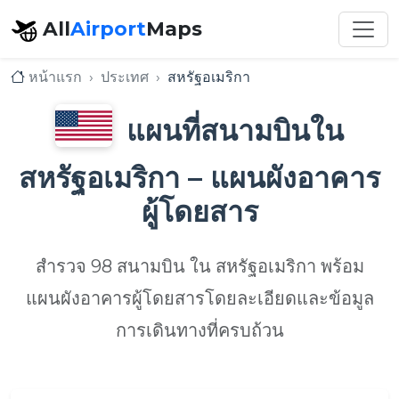
All
Airport
Maps
หน้าแรก
ประเทศ
สหรัฐอเมริกา
แผนที่สนามบินใน
สหรัฐอเมริกา – แผนผังอาคาร
ผู้โดยสาร
สำรวจ 98 สนามบิน ใน สหรัฐอเมริกา พร้อม
แผนผังอาคารผู้โดยสารโดยละเอียดและข้อมูล
การเดินทางที่ครบถ้วน