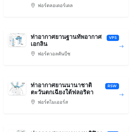
ฟอร์ตลอเดอร์เดล
ท่าอากาศยานฐานทัพอากาศ
VPS
เอกลิน
ฟอร์ตวอลตันบีช
ท่าอากาศยานนานาชาติ
RSW
ตะวันตกเฉียงใต้ฟลอริดา
ฟอร์ตไมเออร์ส