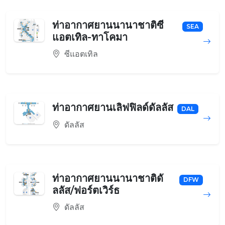
ท่าอากาศยานนานาชาติซี
SEA
แอตเทิล-ทาโคมา
ซีแอตเทิล
ท่าอากาศยานเลิฟฟิลด์ดัลลัส
DAL
ดัลลัส
ท่าอากาศยานนานาชาติดั
DFW
ลลัส/ฟอร์ตเวิร์ธ
ดัลลัส