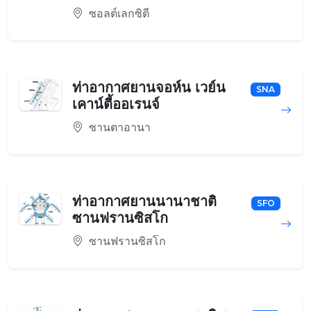
ซอลต์เลกซิตี
ท่าอากาศยานจอห์น เวย์น
SNA
เคาน์ตี้ออเรนจ์
ซานตาอานา
ท่าอากาศยานนานาชาติ
SFO
ซานฟรานซิสโก
ซานฟรานซิสโก