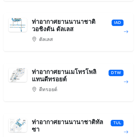
ท่าอากาศยานนานาชาติ
IAD
วอชิงตัน ดัลเลส
ดัลเลส
ท่าอากาศยานเมโทรโพลิ
DTW
แทนดีทรอยต์
ดีทรอยต์
ท่าอากาศยานนานาชาติทัล
TUL
ซา