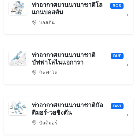
ท่าอากาศยานนานาชาติโล
BOS
แกนบอสตัน
บอสตัน
ท่าอากาศยานนานาชาติ
BUF
บัฟฟาโลไนแอการา
บัฟฟาโล
ท่าอากาศยานนานาชาติบัล
BWI
ติมอร์-วอชิงตัน
บัลติมอร์