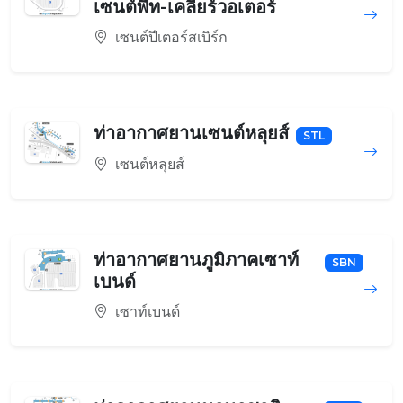
เซนต์พีท-เคลียร์วอเตอร์
เซนต์ปีเตอร์สเบิร์ก
ท่าอากาศยานเซนต์หลุยส์
STL
เซนต์หลุยส์
ท่าอากาศยานภูมิภาคเซาท์
SBN
เบนด์
เซาท์เบนด์