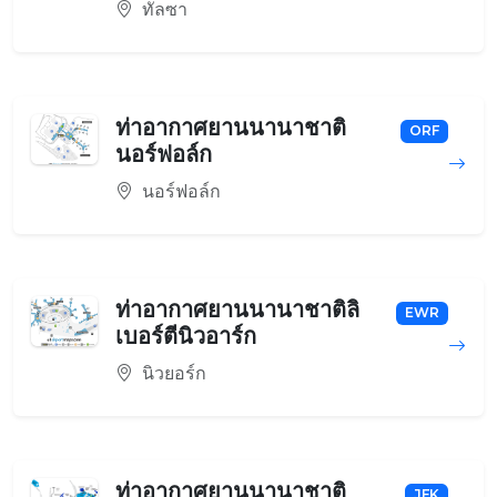
ทัลซา
ท่าอากาศยานนานาชาติ
ORF
นอร์ฟอล์ก
นอร์ฟอล์ก
ท่าอากาศยานนานาชาติลิ
EWR
เบอร์ตีนิวอาร์ก
นิวยอร์ก
ท่าอากาศยานนานาชาติ
JFK