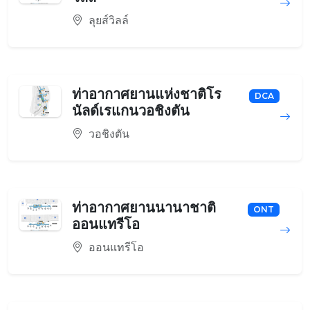
ลุยส์วิลล์
ท่าอากาศยานแห่งชาติโร
DCA
นัลด์เรแกนวอชิงตัน
วอชิงตัน
ท่าอากาศยานนานาชาติ
ONT
ออนแทรีโอ
ออนแทรีโอ