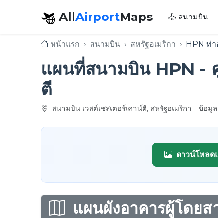
All
Airport
Maps
สนามบิน
หน้าแรก
สนามบิน
สหรัฐอเมริกา
HPN ท่าอ
แผนที่สนามบิน HPN - ค
ตี
สนามบิน เวสต์เชสเตอร์เคาน์ตี, สหรัฐอเมริกา - ข้อ
ดาวน์โหลดแ
แผนผังอาคารผู้โดย