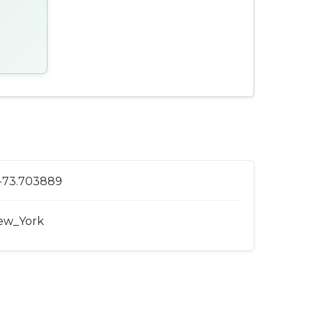
 -73.703889
ew_York