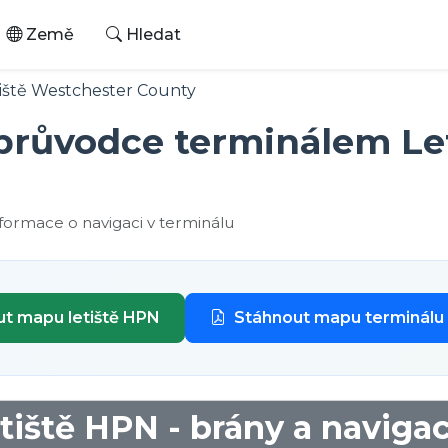
Země
Hledat
iště Westchester County
 průvodce terminálem Le
nformace o navigaci v terminálu
t mapu letiště HPN
Stáhnout mapu terminálu
tiště HPN - brány a naviga