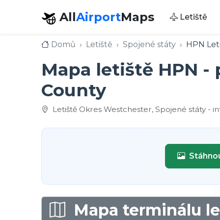
All
Airport
Maps
Letiště
Domů
Letiště
Spojené státy
HPN Let
Mapa letiště HPN -
County
Letiště Okres Westchester, Spojené státy - i
Stáhnou
Mapa terminálu le