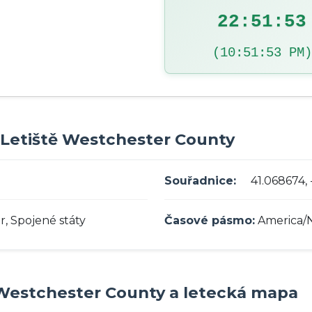
22:51:54
(10:51:54 PM)
ti Letiště Westchester County
Souřadnice:
41.068674,
, Spojené státy
Časové pásmo:
America/
ě Westchester County a letecká mapa