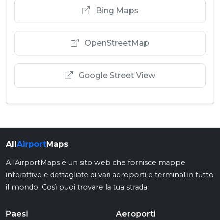
Bing Maps
OpenStreetMap
Google Street View
All
Airport
Maps
AllAirportMaps è un sito web che fornisce mappe
interattive e dettagliate di vari aeroporti e terminal in tutto
il mondo. Così puoi trovare la tua strada.
Paesi
Aeroporti